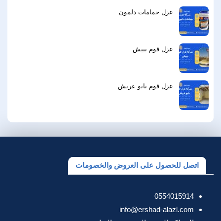
عزل حمامات دلمون
عزل فوم ببيش
عزل فوم بابو عريش
اتصل للحصول على العروض والخصومات
0554015914
info@ershad-alazl.com