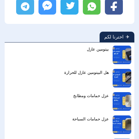
فيسبوك
واتساب
تويتر
ماسنجر
تليجرام
اخترنا لكم
بيتومين عازل
هل البيتومين عازل للحرارة
عزل حمامات ومطابخ
عزل حمامات السباحة