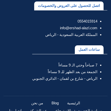
اتصل للحصول على العروض والخصومات
0554015914
info@ershad-alazl.com
المملكة العربية السعودية - الرياض
ساعات العمل
7 صباحاً وحتي الـ 9 مساءاً
الجمعة من بعد الظهر للـ 9 مساءاً
الرياض - شارع بن لقمان - الدائري الجنوبي
الرئيسية
Blog
من نحن
سياسة الخصوصية والاسترجاع
عن الشركة
اتصل بنا