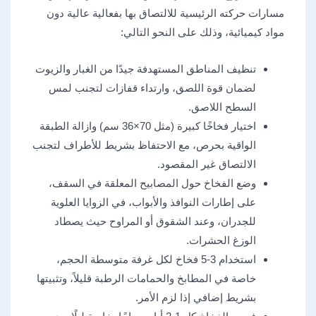
مسارات حركته الرئيسية للالتصاق بها بفعالية عالية دون
مواد كيميائية، وذلك على النحو التالي:
تنظيف المناطق المستهدفة جيدًا من الغبار والزيوت
لضمان قوة اللصق، وارتداء قفازات لتجنب لمس
السطح اللاصق.
اختيار فخاخًا كبيرة (مثل 70×36 سم) وازالة الطبقة
الواقية بحرص، مع الاحتفاظ بشريط للأطراف لتجنب
الالتصاق غير المقصود.
وضع الفخاخ حول المصابيح المعلقة في السقف،
على إطارات النوافذ والأبواب، في الزوايا العلوية
للجدران، وعند الشقوق أو المراوح حيث يصطاد
الوزغ الحشرات.
استخدام 3-5 فخاخ لكل غرفة متوسطة الحجم،
خاصة في المطابخ والحمامات الرطبة قليلاً، وتثبيتها
بشريط إضافي إذا لزم الأمر.