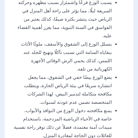
يسبب الوزغ فزعًا واشمئزاز بسبب مظهره وحركته
السريعة ليلًا، مما يؤثر على راحة أهل المنزل في
الرياض حيث ينتشر بكثرة صيفًا، كذلك يعتبر من
الفواسق في السنة النبوية، مما يعزز أهمية القضاء
عليه.
يتسلل الوزغ إلى الشقوق والأسقف، ملوثًا الأثاث
ببقاياه السامة التي تسبب تآكلًا وتهيج للجلد عند
اللمس، كذلك يحمي الرش الوقائي الأجهزة
الكهربائية من تلفه.
يضع الوزغ بيضًا خفي في الشقوق، مما يجعل
انتشاره سريعًا في بيئة الرياض الحارة، ويتطلب
مكافحة متكاملة لتدمير البيض، لهذا الشركات
المتخصصة تضمن عدم عودته لسنوات.
يمنع مكافحته دخول الوزغ من النوافذ والأبواب،
خاصة في الأحياء الرياضية المزدحمة، باستخدام
مبيدات آمنة معتمدة، فضلاً عن ذلك توفر راحة نفسية
للعائلات دون الحاجة لمغادرة المنزل.