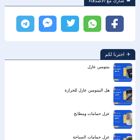
شارك مع الاصدقاء
فيسبوك
واتساب
تويتر
ماسنجر
تليجرام
اخترنا لكم
بيتومين عازل
هل البيتومين عازل للحرارة
عزل حمامات ومطابخ
عزل حمامات السباحة