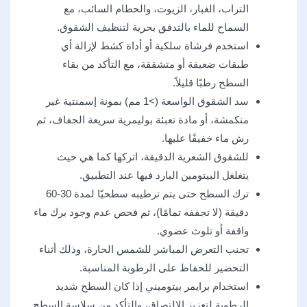
التراب، الغبار، الزيوت، والحطام السائب، مع
السماح للماء بالتدفق بحرية لتنظيف الشقوق.
استخدم فرشاة سلكية أو أداة كشط لإزالة أي
طبقات ضعيفة أو متشققة، مع التأكد من بقاء
السطح رطبًا قليلاً.
سد الشقوق الواسعة (>1 مم) بمونة إسمنتية غير
منكمشة، أو مادة تعبئة بوليمرية سريعة الجفاف، ثم
رش ماء خفيفًا عليها.
للشقوق الشعرية الدقيقة، اتركها كما هي حيث
يتغلغل البيتومين البارد فيها عند التطبيق.
ترك السطح حتى يتم ترطيبه سطحيًا لمدة 30-60
دقيقة (لا تجففه تمامًا)، ثم فحص عدم وجود برك ماء
واقفة أو تلوث عضوي.
تجنب التعرض المباشر للشمس الحارة، وذلك أثناء
التحضير للحفاظ على الرطوبة المناسبة.
استخدام برايمر بيتوميني إذا كان السطح شديد
الرطوبة لتعزيز الالتصاق، والتأكد من سلاسة السطح