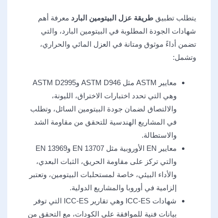
يتطلب تطبيق
طريقة عزل البيتومين البارد
معرفة أهم
شهادات الجودة المطلوبة في البيتومين البارد، والتي
تضمن أداءً موثوق ومتانة في العزل المائي والحراري،
وتشمل:​
معايير ASTM مثل ASTM D946 وASTM D2995
وهي التي تحدد اختبارات الاختراق، الليونة،
والالتصاق لضمان جودة البيتومين السائل، وتطلب
في المشاريع الهندسية للتحقق من مقاومة الشد
والاستطالة.
معايير EN الأوروبية مثل EN 13707 وEN 13969
والتي تركز على مقاومة الحريق، الثبات البعدي،
والأداء البيئي، خاصة لمستحلبات البيتومين، وتعتبر
إلزامية في أوروبا والمشاريع الدولية.
شهادات ICC-ES وهي تقارير ICC-ES التي توفر
بيانات فنية للموافقة على الكودات، مع التحقق من