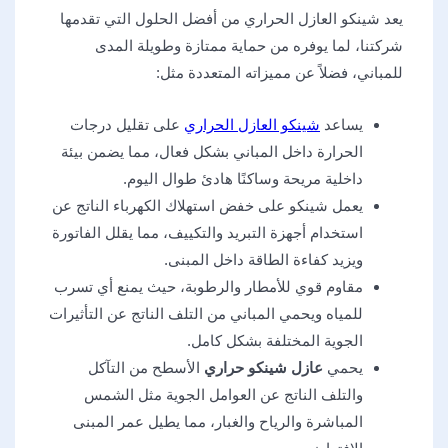
يعد شينكو العازل الحراري من أفضل الحلول التي تقدمها
شركتنا، لما يوفره من حماية ممتازة وطويلة المدى
للمباني، فضلاً عن مميزاته المتعددة مثل:
يساعد
شينكو العازل الحراري
على تقليل درجات
الحرارة داخل المباني بشكل فعال، مما يضمن بيئة
داخلية مريحة وساكنًا هادئ طوال اليوم.
يعمل شينكو على خفض استهلاك الكهرباء الناتج عن
استخدام أجهزة التبريد والتكييف، مما يقلل الفاتورة
ويزيد كفاءة الطاقة داخل المبنى.
مقاوم قوي للأمطار والرطوبة، حيث يمنع أي تسرب
للمياه ويحمي المباني من التلف الناتج عن التأثيرات
الجوية المختلفة بشكل كامل.
يحمي
عازل شينكو حراري
الأسطح من التآكل
والتلف الناتج عن العوامل الجوية مثل الشمس
المباشرة والرياح والغبار، مما يطيل عمر المبنى