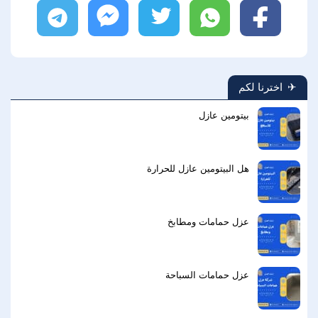
فيسبوك
واتساب
تويتر
ماسنجر
تليجرام
اخترنا لكم
بيتومين عازل
هل البيتومين عازل للحرارة
عزل حمامات ومطابخ
عزل حمامات السباحة