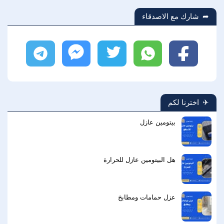
شارك مع الاصدقاء
فيسبوك
واتساب
تويتر
ماسنجر
تليجرام
اخترنا لكم
بيتومين عازل
هل البيتومين عازل للحرارة
عزل حمامات ومطابخ