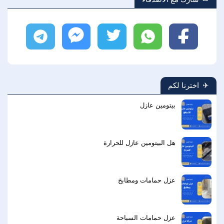
فيسبوك
واتساب
تويتر
ماسنجر
تليجرام
اخترنا لكم
بيتومين عازل
هل البيتومين عازل للحرارة
عزل حمامات ومطابخ
عزل حمامات السباحة