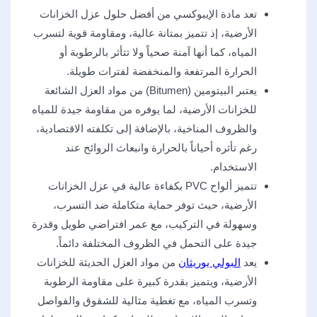
تعد مادة الإيبوكسي من أفضل حلول عزل الخزانات
الأرضية، إذ تتميز بمتانة عالية، ومقاومة قوية لتسرب
المياه، كما أنها آمنة صحياً ولا تتأثر بالرطوبة أو
الحرارة المرتفعة والمنخفضة لفترات طويلة.
يعتبر البيتومين (Bitumen) من مواد العزل الشائعة
للخزانات الأرضية، لما يوفره من مقاومة جيدة للمياه
والظروف المناخية، بالإضافة إلى تكلفته الاقتصادية،
رغم تأثره أحياناً بالحرارة وانبعاث الروائح عند
الاستخدام.
تتميز ألواح PVC بكفاءة عالية في عزل الخزانات
الأرضية، حيث توفر حماية متكاملة ضد التسرب،
وسهولة في التركيب، مع عمر افتراضي طويل وقدرة
جيدة على التحمل في الظروف المختلفة دائماً.
يعد
البولي يوريثان
من مواد العزل الحديثة للخزانات
الأرضية، ويتميز بقدرة كبيرة على مقاومة الرطوبة
وتسرب المياه، مع تغطية مثالية للشقوق والفواصل