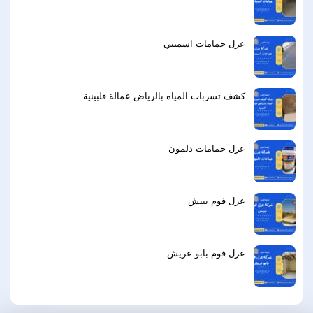
عزل حمامات اسمنتي
كشف تسربات المياه بالرياض عمالة فلبينية
عزل حمامات دلمون
عزل فوم ببيش
عزل فوم بابو عريش