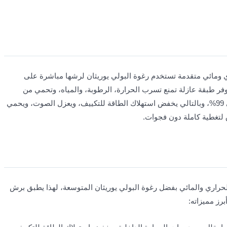
ي ومائي متقدمة تستخدم رغوة البولي يوريثان لرشها مباشرة على
وفر طبقة عازلة تمنع تسرب الحرارة، الرطوبة، والمياه، وتحمي من
الصدأ، مما يقلل من انتقال الحرارة بنسبة تصل إلى 99%، وبالتالي يخفض استهلاك الطاقة للتكييف، ويعزل الصوت، ويحمي
 لتغطية كاملة دون فجوات.
الحراري والمائي بفضل رغوة البولي يوريثان المتوسعة، لهذا يطبق برش
رز مميزاته: