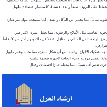
الحفاظ على البرودة صيفاً والدفء شتاءً، كاستثمار اقتصادي طويل
وبة تماماً، مما يحمي من التآكل والصدأ، كما يستخدم مواد غير ضارة
ية القاسية مثل الأملاح والرطوبة، مما يطيل عمره الافتراضي.
يقلل الضوضاء الخارجية بشكل ملحوظ، مما يعزز الراحة داخل المباني والمنازل، فضلاً عن ذلك يدوم أكثر من 20 عاماً
لقوارض.
جة لتفكيك الألواح، ويتكيف مع أي شكل سطح، مما متانة وعمر طويل.
ولة، بفضل مرونته وعدم الحاجة لأجهزة ضخمة لتثبيته.
خرى تعتبر أقل نسبيًا، مما يجعله خيارًا اقتصادي وفعال.