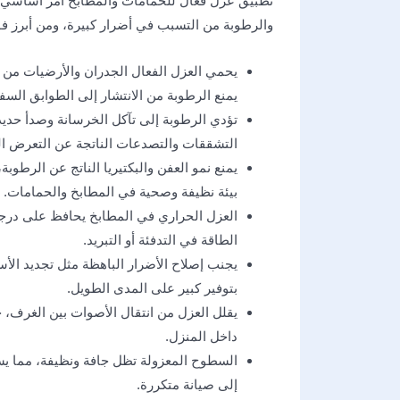
تطبيق عزل فعال للحمامات والمطابخ أمر أساسي 
والرطوبة من التسبب في أضرار كبيرة، ومن أبرز فوا
يحمي العزل الفعال الجدران والأرضيات من 
يمنع الرطوبة من الانتشار إلى الطوابق السف
تؤدي الرطوبة إلى تآكل الخرسانة وصدأ حديد
التشققات والتصدعات الناتجة عن التعرض ال
يمنع نمو العفن والبكتيريا الناتج عن الرط
بيئة نظيفة وصحية في المطابخ والحمامات.
العزل الحراري في المطابخ يحافظ على درجات
الطاقة في التدفئة أو التبريد.
يجنب إصلاح الأضرار الباهظة مثل تجديد الأس
بتوفير كبير على المدى الطويل.
يقلل العزل من انتقال الأصوات بين الغرف،
داخل المنزل.
السطوح المعزولة تظل جافة ونظيفة، مما يس
إلى صيانة متكررة.