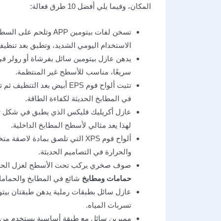
المكان، وفيما يلي أفضل 10 طرق فعالة:​
تسخن لفات بيتومين APP
الاستخدام اليومي الشديد، وتطبق بعد تنظيف
يدهن ​عازل بيتومين سائل بفرشاة أو رولر ف
سريعًا، مناسب للأسطح غير المنتظمة.
تثبت ​ألواح فوم EPS أبيض ب
في المطابخ الحديثة لكفاءة الطاقة.
عازل أكريليك فليكس الذي يطبق في شكل ثلاث 
لهذا يعد مثالي لأسطح المطابخ الداخلية.
ألواح فوم XPS التي تلصق بمادة 
والحرارة في التصاميم الحديثة.
صوف صخري يركب تحت الأسطح لعزل الحرارة 
حمامات ومطابخ
شائع في المطابخ والحمامات
عازل سائل بطبقات رملية يدهن طبقتان بيتومي
تسربات المياه.
ممبرين سائل مع طبقة أساسية يستخدم من خ