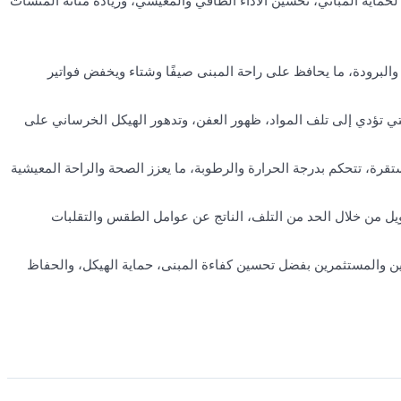
 لحماية المباني، تحسين الأداء الطاقي والمعيشي، وزيادة متانة المنشآت
والبرودة، ما يحافظ على راحة المبنى صيفًا وشتاء ويخفض فواتير
ي تؤدي إلى تلف المواد، ظهور العفن، وتدهور الهيكل الخرساني على
ستقرة، تتحكم بدرجة الحرارة والرطوبة، ما يعزز الصحة والراحة المعيشية
يل من خلال الحد من التلف، الناتج عن عوامل الطقس والتقلبات
رين والمستثمرين بفضل تحسين كفاءة المبنى، حماية الهيكل، والحفاظ