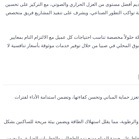
م أفضل مستوى من العزل الحراري والصوتي، مع التركيز على تحسين
يثة تواكب التطور الصناعي، ويشرف على تنفيذ المشاريع فريق متخصص
ة حلولاً مخصصة تناسب احتياجات كل عميل مع الالتزام التام بمعايير
لسوق المحلي في صبيا من خلال توفير خدمات موثوقة بأسعار تنافسية لا
ز حماية المباني وتحسن كفاءتها، وتضمن استدامة الأداء لفترات
الرطوبة، مما يقلل استهلاك الطاقة ويضمن بيئة مريحة للساكنين بشكل
حفاظ على جودة المياه ومنع نمو الطحالب والفطريات الضارة، ما يضمن