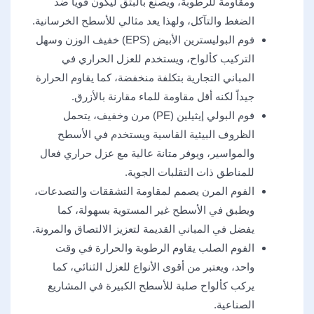
ومقاومة للرطوبة، ويصنع بالبثق ليكون قوياً ضد
الضغط والتآكل، ولهذا يعد مثالي للأسطح الخرسانية.
فوم البوليسترين الأبيض (EPS) خفيف الوزن وسهل
التركيب كألواح، ويستخدم للعزل الحراري في
المباني التجارية بتكلفة منخفضة، كما يقاوم الحرارة
جيداً لكنه أقل مقاومة للماء مقارنة بالأزرق.
فوم البولي إيثيلين (PE) مرن وخفيف، يتحمل
الظروف البيئية القاسية ويستخدم في الأسطح
والمواسير، ويوفر متانة عالية مع عزل حراري فعال
للمناطق ذات التقلبات الجوية.
الفوم المرن يصمم لمقاومة التشققات والتصدعات،
ويطبق في الأسطح غير المستوية بسهولة، كما
يفضل في المباني القديمة لتعزيز الالتصاق والمرونة.
الفوم الصلب يقاوم الرطوبة والحرارة في وقت
واحد، ويعتبر من أقوى الأنواع للعزل الثنائي، كما
يركب كألواح صلبة للأسطح الكبيرة في المشاريع
الصناعية.