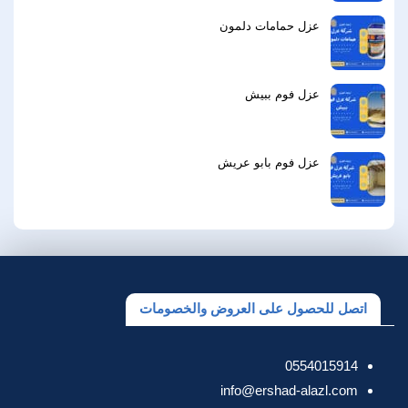
عزل حمامات دلمون
عزل فوم ببيش
عزل فوم بابو عريش
اتصل للحصول على العروض والخصومات
0554015914
info@ershad-alazl.com