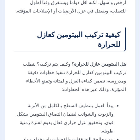
أرخص وأسهل، لكنه أقل دواماً ويستغرق وقتاً أطول
للتصلب، ويفضل في عزل الأرضيات أو الإصلاحات المؤقتة.
كيفية تركيب البيتومين كعازل
للحرارة
هل البيتومين عازل للحرارة
؟ وكيف يتم تركيبه؟ يتطلب
تركيب البيتومين كعازل للحرارة تنفيذ خطوات دقيقة
ومدروسة، تضمن كفاءة العزل والمتانة وتمنع الأخطاء
المؤثرة، وذلك عبر هذه الخطوات:
يبدأ العمل بتنظيف السطح بالكامل من الأتربة
والزيوت والشوائب لضمان التصاق البيتومين بشكل
قوي، وتحقيق عزل حراري فعال يدوم لفترة زمنية
طويلة.
يتم معالجة التشققات والفجوات باستخدام مواد