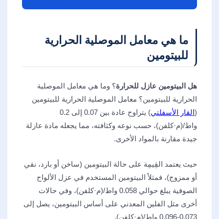
ما هي معامل الموصلية الحرارية
للبيتومين
هل البيتومين عازل للحرارة
؟ وما هي معامل الموصلية
الحرارية للبيتومين؟ معامل الموصلية الحرارية للبيتومين
(
القار الأسفلتي
) يتراوح عادة بين 0.07 إلى 0.2
واط/(م·كلفن)، حسب نوعه وكثافته، مما يجعله مادة عازلة
جيدة مقارنة بالمواد الأخرى.
حيث يعتمد القِيمِة على حالة البيتومين (ساخن أو بارد، نقي
أو ممزوج)، فمثلاً البيتومين المستخدم في عزل الألواح
الصوفية يبلغ حوالي 0.058 واط/(م·كلفن)، وفي حالات
أخرى مثل الفلين المعدني على أساس البيتومين، يصل إلى
0.073-0.096 واط/(م·كلفن).