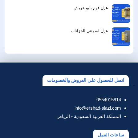
عزل فوم بابو عريش
عزل اسمنتي للخزانات
اتصل للحصول على العروض والخصومات
0554015914
info@ershad-alazl.com
المملكة العربية السعودية - الرياض
ساعات العمل